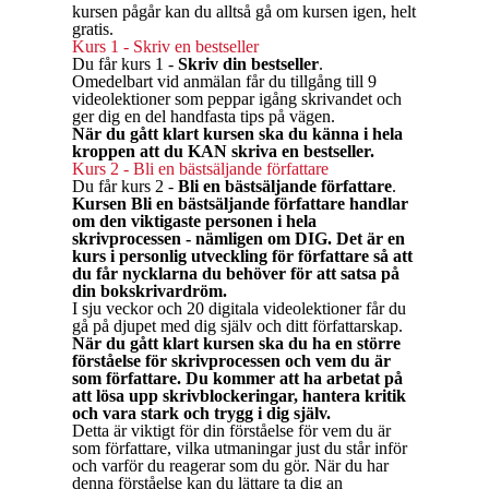
kursen pågår kan du alltså gå om kursen igen, helt
gratis.
Kurs 1 - Skriv en bestseller
Du får kurs 1 -
Skriv din bestseller
.
Omedelbart vid anmälan får du tillgång till 9
videolektioner som peppar igång skrivandet och
ger dig en del handfasta tips på vägen.
När du gått klart kursen ska du känna i hela
kroppen att du KAN skriva en bestseller.
Kurs 2 - Bli en bästsäljande författare
Du får kurs 2 -
Bli en bästsäljande författare
.
Kursen Bli en bästsäljande författare handlar
om den viktigaste personen i hela
skrivprocessen - nämligen om DIG. Det är en
kurs i personlig utveckling för författare så att
du får nycklarna du behöver för att satsa på
din bokskrivardröm.
I sju veckor och 20 digitala videolektioner får du
gå på djupet med dig själv och ditt författarskap.
När du gått klart kursen ska du ha en större
förståelse för skrivprocessen och vem du är
som författare. Du kommer att ha arbetat på
att lösa upp skrivblockeringar, hantera kritik
och vara stark och trygg i dig själv.
Detta är viktigt för din förståelse för vem du är
som författare, vilka utmaningar just du står inför
och varför du reagerar som du gör. När du har
denna förståelse kan du lättare ta dig an