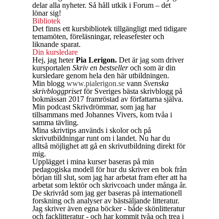
delar alla nyheter. Så håll utkik i Forum – det
lönar sig!
Bibliotek
Det finns ett kursbibliotek tillgängligt med tidigare
temamöten, föreläsningar, releasefester och
liknande sparat.
Din kursledare
Hej, jag heter
Pia Lerigon.
Det är jag som driver
kursportalen
Skriv en bestseller
och som är din
kursledare genom hela den här utbildningen.
Min blogg
www.pialerigon.se
vann
Svenska
skrivbloggpriset
för Sveriges bästa skrivblogg på
bokmässan 2017 framröstad av författarna själva.
Min podcast Skrivdrömmar, som jag har
tillsammans med Johannes Vivers, kom tvåa i
samma tävling.
Mina skrivtips används i skolor och på
skrivutbildningar runt om i landet. Nu har du
alltså möjlighet att gå en skrivutbildning direkt för
mig.
Upplägget i mina kurser baseras på min
pedagogiska modell för hur du skriver en bok från
början till slut, som jag har arbetat fram efter att ha
arbetat som lektör och skrivcoach under många år.
De skrivråd som jag ger baseras på internationell
forskning och analyser av bästsäljande litteratur.
Jag skriver även egna böcker - både skönlitteratur
och facklitteratur - och har kommit tvåa och trea i