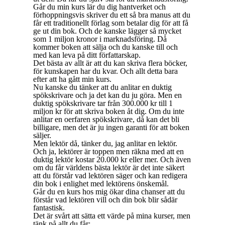
Går du min kurs lär du dig hantverket och
förhoppningsvis skriver du ett så bra manus att du
får ett traditionellt förlag som betalar dig för att få
ge ut din bok. Och de kanske lägger så mycket
som 1 miljon kronor i marknadsföring. Då
kommer boken att sälja och du kanske till och
med kan leva på ditt författarskap.
Det bästa av allt är att du kan skriva flera böcker,
för kunskapen har du kvar. Och allt detta bara
efter att ha gått min kurs.
Nu kanske du tänker att du anlitar en duktig
spökskrivare och ja det kan du ju göra. Men en
duktig spökskrivare tar från 300.000 kr till 1
miljon kr för att skriva boken åt dig. Om du inte
anlitar en oerfaren spökskrivare, då kan det bli
billigare, men det är ju ingen garanti för att boken
säljer.
Men lektör då, tänker du, jag anlitar en lektör.
Och ja, lektörer är toppen men räkna med att en
duktig lektör kostar 20.000 kr eller mer. Och även
om du får världens bästa lektör är det inte säkert
att du förstår vad lektören säger och kan redigera
din bok i enlighet med lektörens önskemål.
Går du en kurs hos mig ökar dina chanser att du
förstår vad lektören vill och din bok blir sådär
fantastisk.
Det är svårt att sätta ett värde på mina kurser, men
tänk på allt du får: