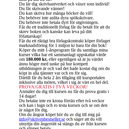
Du lär dig skrivhantverket och växer som individ!
Du får skrivande vänner!
Du kan skriva hur många böcker du vill!
Du behöver inte anlita dyra spökskrivare.
Du behöver inte betala dyrt för utgivningen.
Får du ett traditionellt förlag får du betalt för att du
skrev boken och kanske kan leva på ditt
föfattarskap!
Får du ett riktigt bra förlagskontrakt köper förlaget
marknadsföring för 1 miljon kr bara för din bok!
Köper du mitt 1-årsprogram får du samtliga mina
kurser vilka har ett sammanlagt uppskattat värde
om
180.000 kr,
eller egentligen så är ju värdet
ännu högre med tanke på hur kompett
utbildningen är och vad det hade kostat dig om du
köpt in alla tjänster var och en för sig.
Därtill får du hela 2 års tillgång till kursportalen
inklusive alla möten, vilket i sig är värt en hel del.
PROVA GRATIS I TVÅ VECKOR!
Anmäler du dig till kursen nu får du prova gratis i
14 dagar!
Du betalar inte en krona förrän efter två veckor
och kan i lugn och ro testa kursen och se om den
är något för dig.
Om du ångrar köpet hör du av dig till mig på
info@skrivenbestseller.se
och säger att du vill
utnyttja din ångerrätt så stängs du av från kursen
och slipper betala.