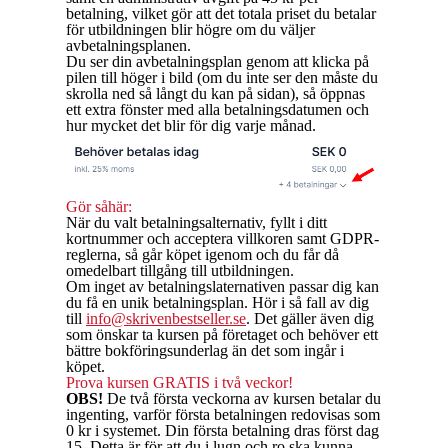
betalning, vilket gör att det totala priset du betalar
för utbildningen blir högre om du väljer
avbetalningsplanen.
Du ser din avbetalningsplan genom att klicka på
pilen till höger i bild (om du inte ser den måste du
skrolla ned så långt du kan på sidan), så öppnas
ett extra fönster med alla betalningsdatumen och
hur mycket det blir för dig varje månad.
Gör såhär:
När du valt betalningsalternativ, fyllt i ditt
kortnummer och acceptera villkoren samt GDPR-
reglerna, så går köpet igenom och du får då
omedelbart tillgång till utbildningen.
Om inget av betalningslaternativen passar dig kan
du få en unik betalningsplan. Hör i så fall av dig
till
info@skrivenbestseller.se
. Det gäller även dig
som önskar ta kursen på företaget och behöver ett
bättre bokföringsunderlag än det som ingår i
köpet.
Prova kursen GRATIS i två veckor!
OBS!
De två första veckorna av kursen betalar du
ingenting, varför första betalningen redovisas som
0 kr i systemet. Din första betalning dras först dag
15. Detta är för att du i lugn och ro ska kunna