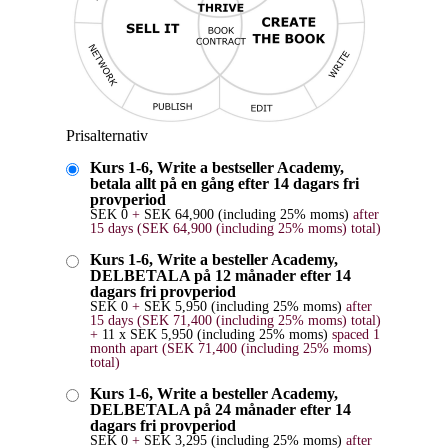
Prisalternativ
Kurs 1-6, Write a bestseller Academy,
betala allt på en gång efter 14 dagars fri
provperiod
SEK
0
+
SEK
64,900
(including 25% moms)
after
15 days
(
SEK
64,900
(including 25% moms)
total)
Kurs 1-6, Write a besteller Academy,
DELBETALA på 12 månader efter 14
dagars fri provperiod
SEK
0
+
SEK
5,950
(including 25% moms)
after
15 days
(
SEK
71,400
(including 25% moms)
total)
+
11 x
SEK
5,950
(including 25% moms)
spaced 1
month apart
(
SEK
71,400
(including 25% moms)
total)
Kurs 1-6, Write a besteller Academy,
DELBETALA på 24 månader efter 14
dagars fri provperiod
SEK
0
+
SEK
3,295
(including 25% moms)
after