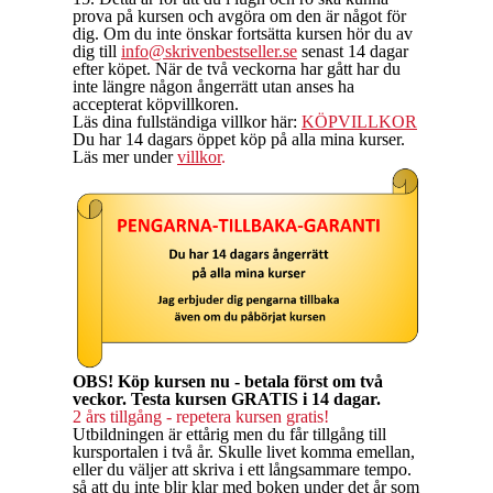
prova på kursen och avgöra om den är något för
dig. Om du inte önskar fortsätta kursen hör du av
dig till
info@skrivenbestseller.se
senast 14 dagar
efter köpet. När de två veckorna har gått har du
inte längre någon ångerrätt utan anses ha
accepterat köpvillkoren.
Läs dina fullständiga villkor här:
KÖPVILLKOR
Du har 14 dagars öppet köp på alla mina kurser.
Läs mer under
villkor
.
OBS! Köp kursen nu - betala först om två
veckor. Testa kursen GRATIS i 14 dagar.
2 års tillgång - repetera kursen gratis!
Utbildningen är ettårig men du får tillgång till
kursportalen i två år. Skulle livet komma emellan,
eller du väljer att skriva i ett långsammare tempo.
så att du inte blir klar med boken under det år som