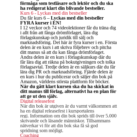
förmåga som testläsare och lektör och du ska
ha redigerat klart din blivande bestseller.
Kurs 6 - Lyckas med din bestseller
Du får kurs 6 –
Lyckas med din bestseller
FYRA kurser i EN!
I 12 veckor och 74 videolektioner får du träna dig
i allt från att fånga drömförlaget, lära dig
förlagskunskap och juridik till sälj och
marknadsföring. Det här är fyra kurser i en. Första
delen är en kurs i att skriva följebrev och pitcha
ditt manus så att du kan fånga drömförlaget.
Andra delen är en kurs i förlagskunskap där du
får lära dig att räkna på bokutgivningen och tolka
förlagsavtal. Tredje delen är en säljkurs där du får
lära dig PR och marknadsföring. Fjärde delen är
en kurs i hur du publicerar och säljer din bok på
Amazon, världens största plattform för böcker.
När du gått klart kursen ska du ha skickat in
ditt manus till förlag, alternativt ha en plan för
att ge ut den själv.
Digital releasefest
När din bok är utgiven är du varmt välkommen att
ha en digital releasefest i kursportalens
regi.
Information om din bok sprids till över 5.000
skrivande och läsande människor.
Tillsammans
nätverkar vi för att din bok ska få så god
spridning som möjligt.
Coaching