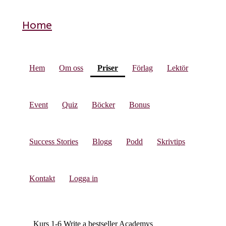
Home
(current)
Hem
Om oss
Priser
Förlag
Lektör
Event
Quiz
Böcker
Bonus
Success Stories
Blogg
Podd
Skrivtips
Kontakt
Logga in
Kurs 1-6 Write a bestseller Academys