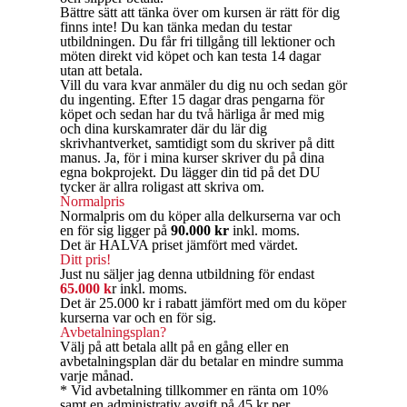
Bättre sätt att tänka över om kursen är rätt för dig
finns inte! Du kan tänka medan du testar
utbildningen. Du får fri tillgång till lektioner och
möten direkt vid köpet och kan testa 14 dagar
utan att betala.
Vill du vara kvar anmäler du dig nu och sedan gör
du ingenting. Efter 15 dagar dras pengarna för
köpet och sedan har du två härliga år med mig
och dina kurskamrater där du lär dig
skrivhantverket, samtidigt som du skriver på ditt
manus. Ja, för i mina kurser skriver du på dina
egna bokprojekt. Du lägger din tid på det DU
tycker är allra roligast att skriva om.
Normalpris
Normalpris om du köper alla delkurserna var och
en för sig ligger på
90.000 kr
inkl. moms.
Det är HALVA priset jämfört med värdet.
Ditt pris!
Just nu säljer jag denna utbildning för endast
65.000 k
r inkl. moms.
Det är 25.000 kr i rabatt jämfört med om du köper
kurserna var och en för sig.
Avbetalningsplan?
Välj på att betala allt på en gång eller en
avbetalningsplan där du betalar en mindre summa
varje månad.
* Vid avbetalning tillkommer en ränta om 10%
samt en administrativ avgift på 45 kr per