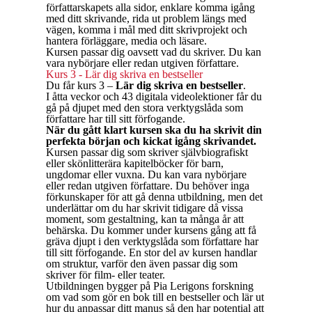
författarskapets alla sidor, enklare komma igång
med ditt skrivande, rida ut problem längs med
vägen, komma i mål med ditt skrivprojekt och
hantera förläggare, media och läsare.
Kursen passar dig oavsett vad du skriver. Du kan
vara nybörjare eller redan utgiven författare.
Kurs 3 - Lär dig skriva en bestseller
Du får kurs 3 –
Lär dig skriva en bestseller
.
I åtta veckor och 43 digitala videolektioner får du
gå på djupet med den stora verktygslåda som
författare har till sitt förfogande.
När du gått klart kursen ska du ha skrivit din
perfekta början och kickat igång skrivandet.
Kursen passar dig som skriver självbiografiskt
eller skönlitterära kapitelböcker för barn,
ungdomar eller vuxna. Du kan vara nybörjare
eller redan utgiven författare. Du behöver inga
förkunskaper för att gå denna utbildning, men det
underlättar om du har skrivit tidigare då vissa
moment, som gestaltning, kan ta många år att
behärska. Du kommer under kursens gång att få
gräva djupt i den verktygslåda som författare har
till sitt förfogande. En stor del av kursen handlar
om struktur, varför den även passar dig som
skriver för film- eller teater.
Utbildningen bygger på Pia Lerigons forskning
om vad som gör en bok till en bestseller och lär ut
hur du anpassar ditt manus så den har potential att