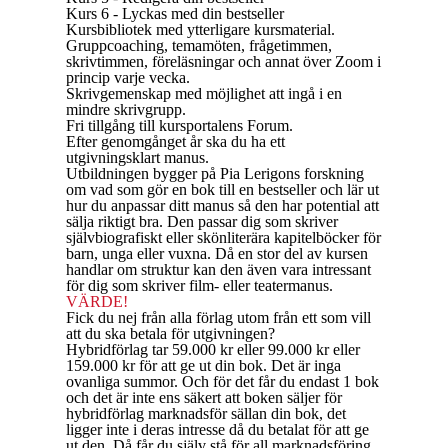
Kurs 6 - Lyckas med din bestseller
Kursbibliotek med ytterligare kursmaterial.
Gruppcoaching, temamöten, frågetimmen,
skrivtimmen, föreläsningar och annat över Zoom i
princip varje vecka.
Skrivgemenskap med möjlighet att ingå i en
mindre skrivgrupp.
Fri tillgång till kursportalens Forum.
Efter genomgånget år ska du ha ett
utgivningsklart manus.
Utbildningen bygger på Pia Lerigons forskning
om vad som gör en bok till en bestseller och lär ut
hur du anpassar ditt manus så den har potential att
sälja riktigt bra. Den passar dig som skriver
självbiografiskt eller skönliterära kapitelböcker för
barn, unga eller vuxna. Då en stor del av kursen
handlar om struktur kan den även vara intressant
för dig som skriver film- eller teatermanus.
VÄRDE!
Fick du nej från alla förlag utom från ett som vill
att du ska betala för utgivningen?
Hybridförlag tar 59.000 kr eller 99.000 kr eller
159.000 kr för att ge ut din bok. Det är inga
ovanliga summor. Och för det får du endast 1 bok
och det är inte ens säkert att boken säljer för
hybridförlag marknadsför sällan din bok, det
ligger inte i deras intresse då du betalat för att ge
ut den. Då får du själv stå för all marknadsföring.