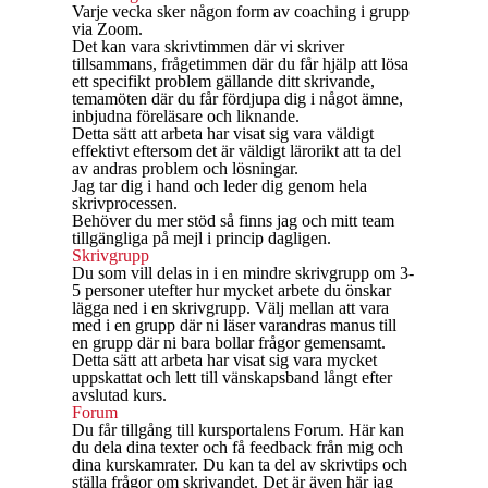
Varje vecka sker någon form av coaching i grupp
via Zoom.
Det kan vara skrivtimmen där vi skriver
tillsammans, frågetimmen där du får hjälp att lösa
ett specifikt problem gällande ditt skrivande,
temamöten där du får fördjupa dig i något ämne,
inbjudna föreläsare och liknande.
Detta sätt att arbeta har visat sig vara väldigt
effektivt eftersom det är väldigt lärorikt att ta del
av andras problem och lösningar.
Jag tar dig i hand och leder dig genom hela
skrivprocessen.
Behöver du mer stöd så finns jag och mitt team
tillgängliga på mejl i princip dagligen.
Skrivgrupp
Du som vill delas in i en mindre skrivgrupp om 3-
5 personer utefter hur mycket arbete du önskar
lägga ned i en skrivgrupp. Välj mellan att vara
med i en grupp där ni läser varandras manus till
en grupp där ni bara bollar frågor gemensamt.
Detta sätt att arbeta har visat sig vara mycket
uppskattat och lett till vänskapsband långt efter
avslutad kurs.
Forum
Du får tillgång till kursportalens Forum. Här kan
du dela dina texter och få feedback från mig och
dina kurskamrater. Du kan ta del av skrivtips och
ställa frågor om skrivandet. Det är även här jag