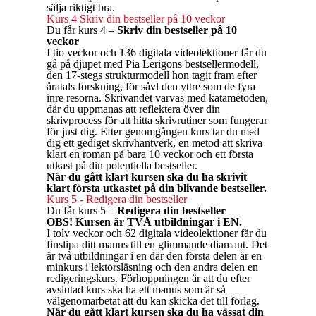
sälja riktigt bra.
Kurs 4 Skriv din bestseller på 10 veckor
Du får kurs 4 –
Skriv din bestseller på 10
veckor
I tio veckor och 136 digitala videolektioner får du
gå på djupet med Pia Lerigons bestsellermodell,
den 17-stegs strukturmodell hon tagit fram efter
åratals forskning, för såvl den yttre som de fyra
inre resorna. Skrivandet varvas med katametoden,
där du uppmanas att reflektera över din
skrivprocess för att hitta skrivrutiner som fungerar
för just dig. Efter genomgången kurs tar du med
dig ett gediget skrivhantverk, en metod att skriva
klart en roman på bara 10 veckor och ett första
utkast på din potentiella bestseller.
När du gått klart kursen ska du ha skrivit
klart första utkastet på din blivande bestseller.
Kurs 5 - Redigera din bestseller
Du får kurs 5 –
Redigera din bestseller
OBS! Kursen är TVÅ utbildningar i EN.
I tolv veckor och 62 digitala videolektioner får du
finslipa ditt manus till en glimmande diamant. Det
är två utbildningar i en där den första delen är en
minkurs i lektörsläsning och den andra delen en
redigeringskurs. Förhoppningen är att du efter
avslutad kurs ska ha ett manus som är så
välgenomarbetat att du kan skicka det till förlag.
När du gått klart kursen ska du ha vässat din