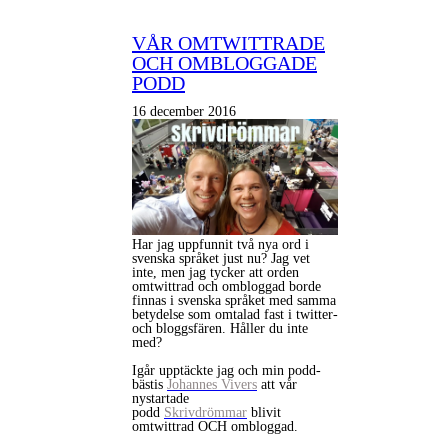
VÅR OMTWITTRADE
OCH OMBLOGGADE
PODD
16 december 2016
Har jag uppfunnit två nya ord i
svenska språket just nu? Jag vet
inte, men jag tycker att orden
omtwittrad och ombloggad borde
finnas i svenska språket med samma
betydelse som omtalad fast i twitter-
och bloggsfären. Håller du inte
med?
Igår upptäckte jag och min podd-
bästis
Johannes Vivers
att vår
nystartade
podd
Skrivdrömmar
blivit
omtwittrad OCH ombloggad.