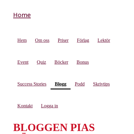
Home
Hem
Om oss
Priser
Förlag
Lektör
Event
Quiz
Böcker
Bonus
(current)
Success Stories
Blogg
Podd
Skrivtips
Kontakt
Logga in
BLOGGEN PIAS