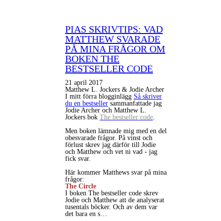
PIAS SKRIVTIPS: VAD
MATTHEW SVARADE
PÅ MINA FRÅGOR OM
BOKEN THE
BESTSELLER CODE
21 april 2017
Matthew L. Jockers & Jodie Archer
I mitt förra blogginlägg
Så skriver
du en bestseller
sammanfattade jag
Jodie Archer och Matthew L.
Jockers bok
The bestseller code
.
Men boken lämnade mig med en del
obesvarade frågor. På vinst och
förlust skrev jag därför till Jodie
och Matthew och vet ni vad - jag
fick svar.
Här kommer Matthews svar på mina
frågor:
The Circle
I boken The bestseller code skrev
Jodie och Matthew att de analyserat
tusentals böcker. Och av dem var
det bara en s…