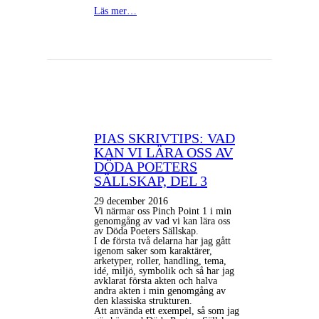
Läs mer…
PIAS SKRIVTIPS: VAD
KAN VI LÄRA OSS AV
DÖDA POETERS
SÄLLSKAP, DEL 3
29 december 2016
Vi närmar oss Pinch Point 1 i min
genomgång av vad vi kan lära oss
av Döda Poeters Sällskap.
I de första två delarna har jag gått
igenom saker som karaktärer,
arketyper, roller, handling, tema,
idé, miljö, symbolik och så har jag
avklarat första akten och halva
andra akten i min genomgång av
den klassiska strukturen.
Att använda ett exempel, så som jag