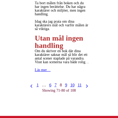
Ta bort målen från boken och du
har ingen berättelse. Du har några
karaktärer och miljöer, men ingen
handling.
Idag ska jag prata om dina
karaktärers mål och varför målen är
så viktiga.
Utan mål ingen
handling
Om du skriver en bok där dina
karaktärer saknar mål så blir det ett
antal scener staplade på varandra.
Visst kan scenerna vara både rolig…
Läs mer…
1
…
6
7
8
9
10
11
Showing 71-80 of 108