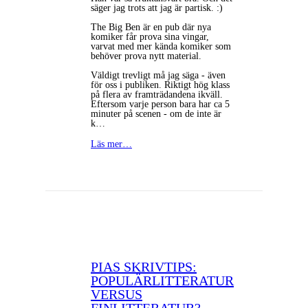
säger jag trots att jag är partisk. :)
The Big Ben är en pub där nya
komiker får prova sina vingar,
varvat med mer kända komiker som
behöver prova nytt material.
Väldigt trevligt må jag säga - även
för oss i publiken. Riktigt hög klass
på flera av framträdandena ikväll.
Eftersom varje person bara har ca 5
minuter på scenen - om de inte är
k…
Läs mer…
PIAS SKRIVTIPS:
POPULÄRLITTERATUR
VERSUS