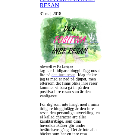
RESAN
31 maj 2018
Akvarell av Pia Lerigon
Jag har i tidigare blogginlägg nosat
lite på
den inre resan
. Idag tänkte
jag ta med er ned på djupet, men
eftersom det finns olika inre resor
kommer vi bara gå in på den
positiva inre resan som är den
vanligaste.
För dig som inte hängt med i mina
tidigare blogginlägg är den inre
resan den personliga utveckling, en
så kallad character arc eller
karaktärsbåge, som dina
huvudkaraktärer gör under
berättelsens gång. Det är inte alla
böcker som har en inre resa, …