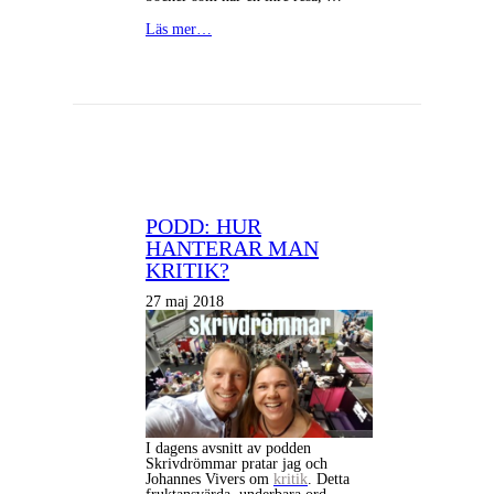
Läs mer…
PODD: HUR
HANTERAR MAN
KRITIK?
27 maj 2018
I dagens avsnitt av podden
Skrivdrömmar pratar jag och
Johannes Vivers om
kritik
. Detta