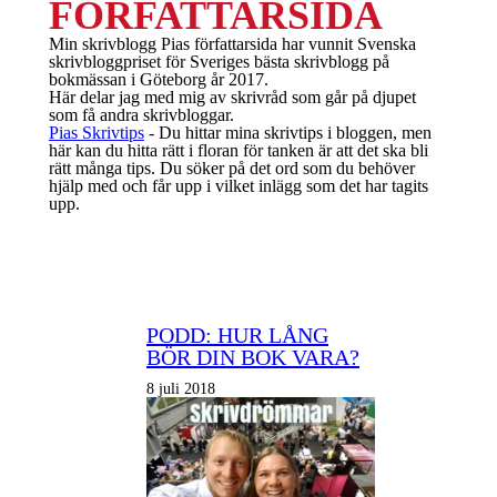
FÖRFATTARSIDA
Min skrivblogg Pias författarsida har vunnit Svenska
skrivbloggpriset för Sveriges bästa skrivblogg på
bokmässan i Göteborg år 2017.
Här delar jag med mig av skrivråd som går på djupet
som få andra skrivbloggar.
Pias Skrivtips
-
Du hittar mina skrivtips i bloggen, men
här kan du hitta rätt i floran för tanken är att det ska bli
rätt många tips. Du söker på det ord som du behöver
hjälp med och får upp i vilket inlägg som det har tagits
upp.
PODD: HUR LÅNG
BÖR DIN BOK VARA?
8 juli 2018