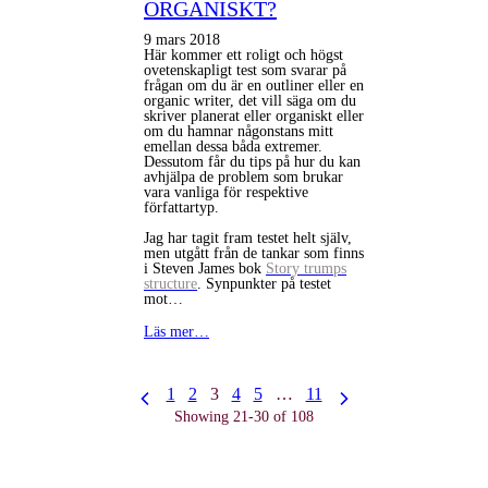
ORGANISKT?
9 mars 2018
Här kommer ett roligt och högst
ovetenskapligt test som svarar på
frågan om du är en outliner eller en
organic writer, det vill säga om du
skriver planerat eller organiskt eller
om du hamnar någonstans mitt
emellan dessa båda extremer.
Dessutom får du tips på hur du kan
avhjälpa de problem som brukar
vara vanliga för respektive
författartyp.
Jag har tagit fram testet helt själv,
men utgått från de tankar som finns
i Steven James bok
Story trumps
structure
. Synpunkter på testet
mot…
Läs mer…
1
2
3
4
5
…
11
Showing 21-30 of 108