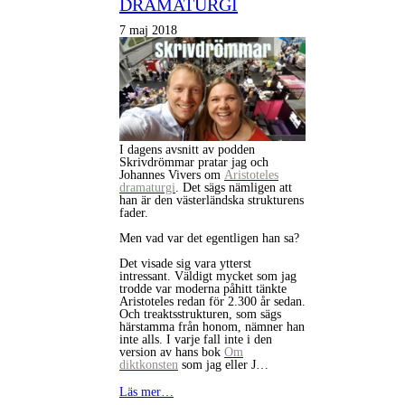
DRAMATURGI
7 maj 2018
I dagens avsnitt av podden
Skrivdrömmar pratar jag och
Johannes Vivers om
Aristoteles
dramaturgi
. Det sägs nämligen att
han är den västerländska strukturens
fader.
Men vad var det egentligen han sa?
Det visade sig vara ytterst
intressant. Väldigt mycket som jag
trodde var moderna påhitt tänkte
Aristoteles redan för 2.300 år sedan.
Och treaktsstrukturen, som sägs
härstamma från honom, nämner han
inte alls. I varje fall inte i den
version av hans bok
Om
diktkonsten
som jag eller J…
Läs mer…