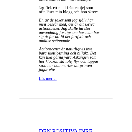
Jag fick ett mejl från en tjej som
ofta läser min blogg och hon skrev:
En av de saker som jag själv har
mest besvär med, det är att skriva
actionscener. Jag skulle ha stor
användning för tips om hur man bär
sig åt för att få det fartfyllt och
andlöst spännande.
Actionscener är naturligtvis inte
bara skottlossning och biljakt. Det
kan lika gärna vara Askungen som
hör klockan slå tolv, flyr och tappar
skon när hon märker att prinsen
jagar efte…
Läs mer…
DEN POSITIVA INRE