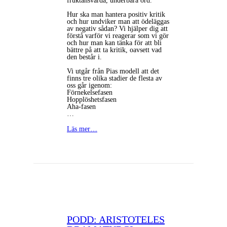
fruktansvärda, underbara ord.
Hur ska man hantera positiv kritik
och hur undviker man att ödeläggas
av negativ sådan? Vi hjälper dig att
förstå varför vi reagerar som vi gör
och hur man kan tänka för att bli
bättre på att ta kritik, oavsett vad
den består i.
Vi utgår från Pias modell att det
finns tre olika stadier de flesta av
oss går igenom:
Förnekelsefasen
Hopplöshetsfasen
Aha-fasen
…
Läs mer…
PODD: ARISTOTELES