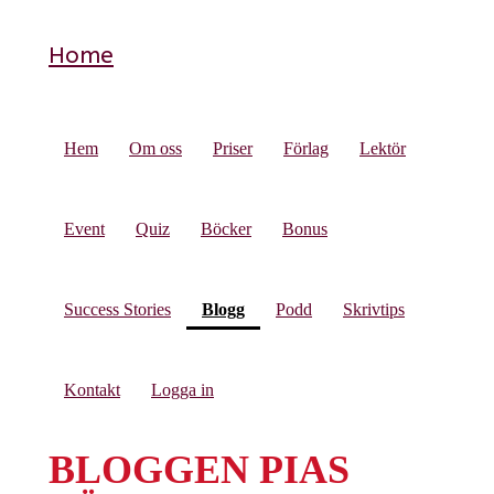
Home
Hem
Om oss
Priser
Förlag
Lektör
Event
Quiz
Böcker
Bonus
(current)
Success Stories
Blogg
Podd
Skrivtips
Kontakt
Logga in
BLOGGEN PIAS