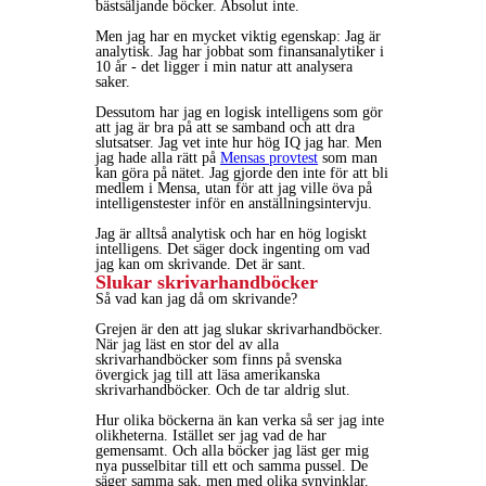
bästsäljande böcker. Absolut inte.
Men jag har en mycket viktig egenskap: Jag är
analytisk. Jag har jobbat som finansanalytiker i
10 år - det ligger i min natur att analysera
saker.
Dessutom har jag en logisk intelligens som gör
att jag är bra på att se samband och att dra
slutsatser. Jag vet inte hur hög IQ jag har. Men
jag hade alla rätt på
Mensas provtest
som man
kan göra på nätet. Jag gjorde den inte för att bli
medlem i Mensa, utan för att jag ville öva på
intelligenstester inför en anställningsintervju.
Jag är alltså analytisk och har en hög logiskt
intelligens. Det säger dock ingenting om vad
jag kan om skrivande. Det är sant.
Slukar skrivarhandböcker
Så vad kan jag då om skrivande?
Grejen är den att jag slukar skrivarhandböcker.
När jag läst en stor del av alla
skrivarhandböcker som finns på svenska
övergick jag till att läsa amerikanska
skrivarhandböcker. Och de tar aldrig slut.
Hur olika böckerna än kan verka så ser jag inte
olikheterna. Istället ser jag vad de har
gemensamt. Och alla böcker jag läst ger mig
nya pusselbitar till ett och samma pussel. De
säger samma sak, men med olika synvinklar.