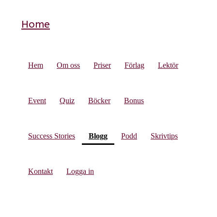
Home
Hem
Om oss
Priser
Förlag
Lektör
Event
Quiz
Böcker
Bonus
(current)
Success Stories
Blogg
Podd
Skrivtips
Kontakt
Logga in