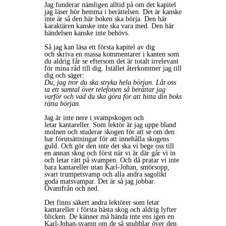
Jag funderar nämligen alltid på om det kapitel
jag läser hör hemma i berättelsen. Det är kanske
inte är så den här boken ska börja. Den här
karaktären kanske inte ska vara med. Den här
händelsen kanske inte behövs.
Så jag kan läsa ett första kapitel av dig
och skriva en massa kommentarer i kanten som
du aldrig får se eftersom det är totalt irrelevant
för mina råd till dig. Istället återkommer jag till
dig och säger:
Du, jag tror du ska stryka hela början. Låt oss
ta ett samtal över telefonen så berättar jag
varför och vad du ska göra för att hitta din boks
rätta början.
Jag är inte nere i svampskogen och
letar kantareller. Som lektör är jag uppe bland
molnen och studerar skogen för att se om den
har förutsättningar för att innehålla skogens
guld. Och gör den inte det ska vi bege oss till
en annan skog och först när vi är där går vi in
och letar rätt på svampen. Och då pratar vi inte
bara kantareller utan Karl-Johan, smörsopp,
svart trumpetsvamp och alla andra sagolikt
goda matsvampar. Det är så jag jobbar.
Ovanifrån och ned.
Det finns säkert andra lektörer som letar
kantareller i första bästa skog och aldrig lyfter
blicken. De känner må hända inte ens igen en
Karl-Johan-svamp om de så snubblar över den.