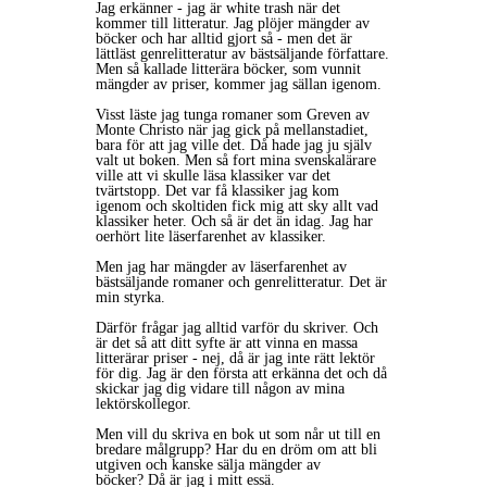
Jag erkänner - jag är white trash när det
kommer till litteratur. Jag plöjer mängder av
böcker och har alltid gjort så - men det är
lättläst genrelitteratur av bästsäljande författare.
Men så kallade litterära böcker, som vunnit
mängder av priser, kommer jag sällan igenom.
Visst läste jag tunga romaner som Greven av
Monte Christo när jag gick på mellanstadiet,
bara för att jag ville det. Då hade jag ju själv
valt ut boken. Men så fort mina svenskalärare
ville att vi skulle läsa klassiker var det
tvärtstopp. Det var få klassiker jag kom
igenom och skoltiden fick mig att sky allt vad
klassiker heter. Och så är det än idag. Jag har
oerhört lite läserfarenhet av klassiker.
Men jag har mängder av läserfarenhet av
bästsäljande romaner och genrelitteratur. Det är
min styrka.
Därför frågar jag alltid varför du skriver. Och
är det så att ditt syfte är att vinna en massa
litterärar priser - nej, då är jag inte rätt lektör
för dig. Jag är den första att erkänna det och då
skickar jag dig vidare till någon av mina
lektörskollegor.
Men vill du skriva en bok ut som når ut till en
bredare målgrupp? Har du en dröm om att bli
utgiven och kanske sälja mängder av
böcker? Då är jag i mitt essä.