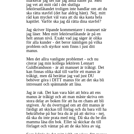
markerar jag det när jag ändå håller på. Men
jag vet att mitt råd i det slutliga
lektörsutlåtandet troligen inte handlar om att du
ska rätta stavfel (det har aldrig hänt). Nej, mitt
råd kan mycket väl vara att du ska kasta hela
kapitlet. Varför ska jag då rätta dina stavfel?
Jag skriver löpande kommentarer i manuset när
jag läser. Men mitt lektörsutlåtande är på en
helt annan nivå. Exakt vad jag säger är olika
för alla kunder - det beror nämligen på vilka
problem och styrkor som finns i just ditt
manus.
Men det allra vanligste problemet - och nu
citerar jag min kollega lektören Lennart
Guldbrandsson - är att manuset är tråkigt. Det
kan finnas olika skäl till varför ett manus är
tråkigt, men då berättar jag vad just DU
behöver göra i DITT manus för att det ska bli
intressant och spännande att läsa.
Jag är rak. Det kan vara hårt att höra att ens
manus är tråkigt och att man måste skriva om
stora delar av boken för att ha en chans att bli
utgiven. Är du övertygad om att ditt manus är
färdigt att skickas till förlag och du bara vill ha
bekräftelse på hur bra du är på att skriva - nej,
då ska du inte prata med mig. Då ska du be din
mamma läsa din bok. Eller så skickar du till
förlaget och väntar på att de ska höra av sig.