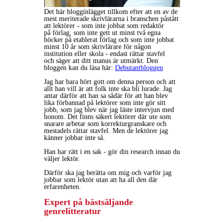
Det här blogginlägget tillkom efter att en av de
mest meriterade skrivlärarna i branschen påstått
att lektörer - som inte jobbat som redaktör
på förlag, som inte gett ut minst två egna
böcker på etablerat förlag och som inte jobbat
minst 10 år som skrivlärare för någon
institution eller skola - endast rättar stavfel
och säger att ditt manus är utmärkt. Den
bloggen kan du läsa här:
Debutantbloggen
Jag har bara hört gott om denna person och att
allt han vill är att folk inte ska bli lurade. Jag
antar därför att han sa sådär för att han blev
lika förbannad på lektörer som inte gör sitt
jobb, som jag blev när jag läste intervjun med
honom. Det finns säkert lektörer där ute som
snarare arbetar som korrekturgranskare och
mestadels rättar stavfel. Men de lektörer jag
känner jobbar inte så.
Han har rätt i en sak - gör din research innan du
väljer lektör.
Därför ska jag berätta om mig och varför jag
jobbar som lektör utan att ha all den där
erfarenheten.
Expert på bästsäljande
genrelitteratur