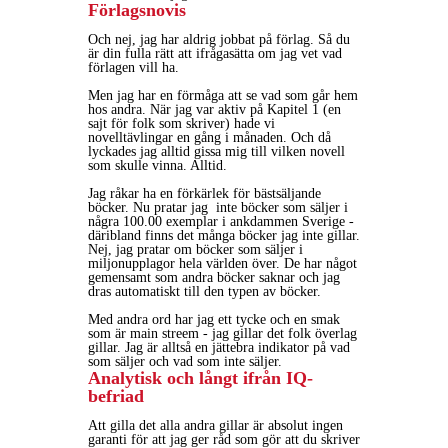
Förlagsnovis
Och nej, jag har aldrig jobbat på förlag. Så du
är din fulla rätt att ifrågasätta om jag vet vad
förlagen vill ha.
Men jag har en förmåga att se vad som går hem
hos andra. När jag var aktiv på Kapitel 1 (en
sajt för folk som skriver) hade vi
novelltävlingar en gång i månaden. Och då
lyckades jag alltid gissa mig till vilken novell
som skulle vinna. Alltid.
Jag råkar ha en förkärlek för bästsäljande
böcker. Nu pratar jag inte böcker som säljer i
några 100.00 exemplar i ankdammen Sverige -
däribland finns det många böcker jag inte gillar.
Nej, jag pratar om böcker som säljer i
miljonupplagor hela världen över. De har något
gemensamt som andra böcker saknar och jag
dras automatiskt till den typen av böcker.
Med andra ord har jag ett tycke och en smak
som är main streem - jag gillar det folk överlag
gillar. Jag är alltså en jättebra indikator på vad
som säljer och vad som inte säljer.
Analytisk och långt ifrån IQ-
befriad
Att gilla det alla andra gillar är absolut ingen
garanti för att jag ger råd som gör att du skriver