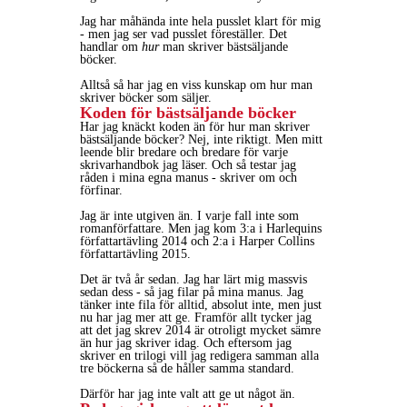
Jag har måhända inte hela pusslet klart för mig
- men jag ser vad pusslet föreställer. Det
handlar om
hur
man skriver bästsäljande
böcker.
Alltså så har jag en viss kunskap om hur man
skriver böcker som säljer.
Koden för bästsäljande böcker
Har jag knäckt koden än för hur man skriver
bästsäljande böcker? Nej, inte riktigt. Men mitt
leende blir bredare och bredare för varje
skrivarhandbok jag läser. Och så testar jag
råden i mina egna manus - skriver om och
förfinar.
Jag är inte utgiven än. I varje fall inte som
romanförfattare. Men jag kom 3:a i Harlequins
författartävling 2014 och 2:a i Harper Collins
författartävling 2015.
Det är två år sedan. Jag har lärt mig massvis
sedan dess - så jag filar på mina manus. Jag
tänker inte fila för alltid, absolut inte, men just
nu har jag mer att ge. Framför allt tycker jag
att det jag skrev 2014 är otroligt mycket sämre
än hur jag skriver idag. Och eftersom jag
skriver en trilogi vill jag redigera samman alla
tre böckerna så de håller samma standard.
Därför har jag inte valt att ge ut något än.