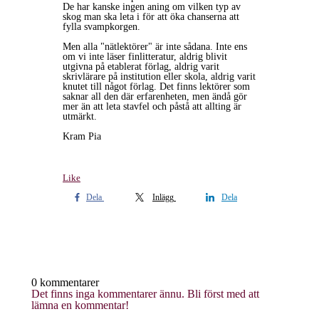
De har kanske ingen aning om vilken typ av
skog man ska leta i för att öka chanserna att
fylla svampkorgen.
Men alla "nätlektörer" är inte sådana. Inte ens
om vi inte läser finlitteratur, aldrig blivit
utgivna på etablerat förlag, aldrig varit
skrivlärare på institution eller skola, aldrig varit
knutet till något förlag. Det finns lektörer som
saknar all den där erfarenheten, men ändå gör
mer än att leta stavfel och påstå att allting är
utmärkt.
Kram Pia
Like
Dela
Inlägg
Dela
0 kommentarer
Det finns inga kommentarer ännu. Bli först med att
lämna en kommentar!