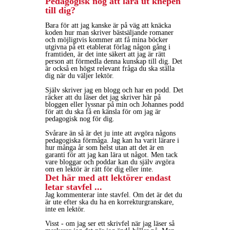
Pedagogisk nog att lära ut knepen
till dig?
Bara för att jag kanske är på väg att knäcka
koden hur man skriver bästsäljande romaner
och möjligtvis kommer att få mina böcker
utgivna på ett etablerat förlag någon gång i
framtiden, är det inte säkert att jag är rätt
person att förmedla denna kunskap till dig. Det
är också en högst relevant fråga du ska ställa
dig när du väljer lektör.
Själv skriver jag en blogg och har en podd. Det
räcker att du läser det jag skriver här på
bloggen eller lyssnar på min och Johannes podd
för att du ska få en känsla för om jag är
pedagogisk nog för dig.
Svårare än så är det ju inte att avgöra någons
pedagogiska förmåga. Jag kan ha varit lärare i
hur många år som helst utan att det är en
garanti för att jag kan lära ut något. Men tack
vare bloggar och poddar kan du själv avgöra
om en lektör är rätt för dig eller inte.
Det här med att lektörer endast
letar stavfel ...
Jag kommenterar inte stavfel. Om det är det du
är ute efter ska du ha en korrekturgranskare,
inte en lektör.
Visst - om jag ser ett skrivfel när jag läser så