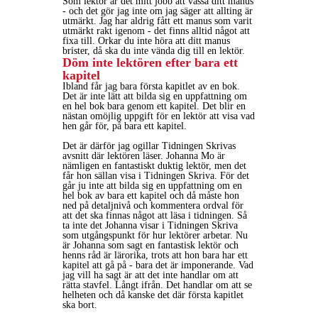
Som lektör är det mitt jobb att vässa ditt manus
- och det gör jag inte om jag säger att allting är
utmärkt. Jag har aldrig fått ett manus som varit
utmärkt rakt igenom - det finns alltid något att
fixa till. Orkar du inte höra att ditt manus
brister, då ska du inte vända dig till en lektör.
Döm inte lektören efter bara ett
kapitel
Ibland får jag bara första kapitlet av en bok.
Det är inte lätt att bilda sig en uppfattning om
en hel bok bara genom ett kapitel. Det blir en
nästan omöjlig uppgift för en lektör att visa vad
hen går för, på bara ett kapitel.
Det är därför jag ogillar Tidningen Skrivas
avsnitt där lektören läser. Johanna Mo är
nämligen en fantastiskt duktig lektör, men det
får hon sällan visa i Tidningen Skriva. För det
går ju inte att bilda sig en uppfattning om en
hel bok av bara ett kapitel och då måste hon
ned på detaljnivå och kommentera ordval för
att det ska finnas något att läsa i tidningen. Så
ta inte det Johanna visar i Tidningen Skriva
som utgångspunkt för hur lektörer arbetar. Nu
är Johanna som sagt en fantastisk lektör och
henns råd är lärorika, trots att hon bara har ett
kapitel att gå på - bara det är imponerande. Vad
jag vill ha sagt är att det inte handlar om att
rätta stavfel. Långt ifrån. Det handlar om att se
helheten och då kanske det där första kapitlet
ska bort.