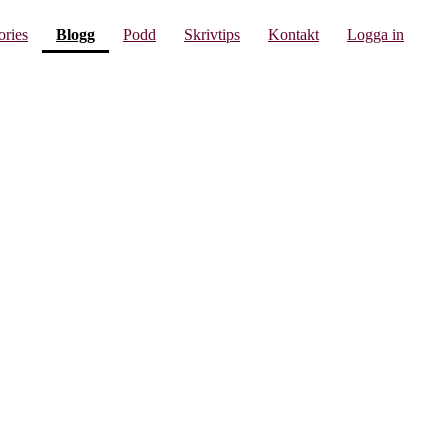
(current)
ories
Blogg
Podd
Skrivtips
Kontakt
Logga in