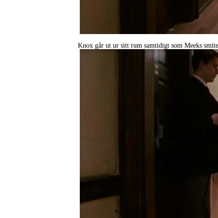
Knox går ut ur sitt rum samtidigt som Meeks smiter 