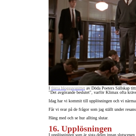
I
förra bloggavsnittet
av Döda Poeters Sällskap titt
"Det avgörande beslutet", varför Klimax ofta kräver 
Idag har vi kommit till upplösningen och vi närmar
Får vi svar på de frågor som jag ställt under resans
Häng med och se hur allting slutar.
16. Upplösningen
I upplösningen som är sista delen innan slutscenen