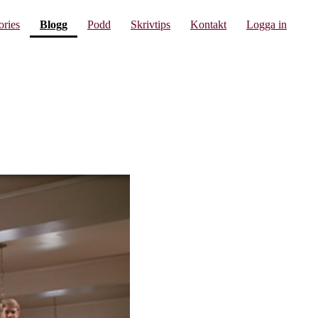
(current)
ories
Blogg
Podd
Skrivtips
Kontakt
Logga in