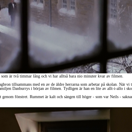
som är två timmar lång och vi har alltså bara nio minuter kvar av filmen.
ngbron tillsammans med en av de äldre herrarna som arbetar på skolan. När vi ti
ljen Danburrys i början av filmen. Tydligen är han en lite av allt-i-allo i sko
t genom fönstret. Rummet är kalt och sängen till höger - som var Neils - saknar