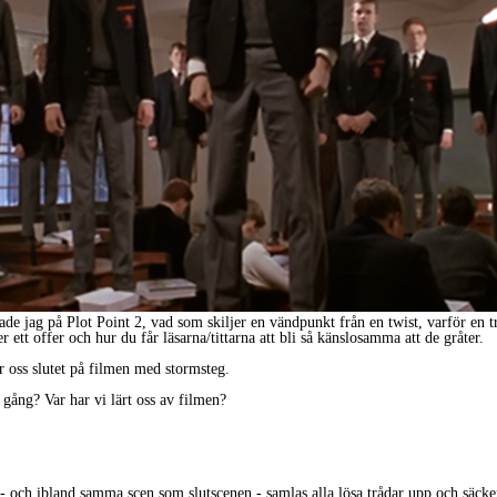
ade jag på Plot Point 2, vad som skiljer en vändpunkt från en twist, varför en 
ett offer och hur du får läsarna/tittarna att bli så känslosamma att de gråter.
 oss slutet på filmen med stormsteg.
 gång? Var har vi lärt oss av filmen?
 - och ibland samma scen som slutscenen - samlas alla lösa trådar upp och säcke