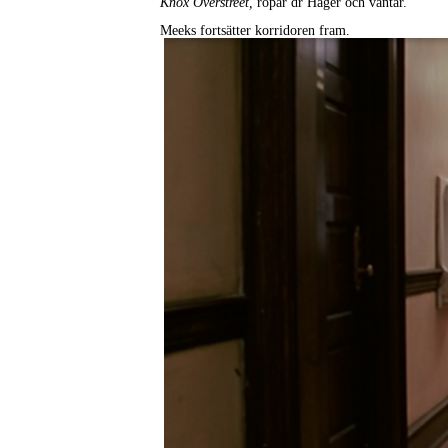
Knox Overstreet,
ropar dr Hager och väntar.
Meeks fortsätter korridoren fram.