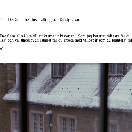
t. Det är nu hen inser allting och lär sig läxan.
 finns alltså lite till att krama ur historien. Som jag berättat tidigare får du 
logiskt och väl underbygt. Istället får du arbeta med villospår som du planterat ti
p?
g