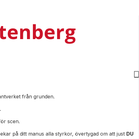
Stenberg
hantverket från grunden.
.
för scen.
ar på ditt manus alla styrkor, övertygad om att just
DU